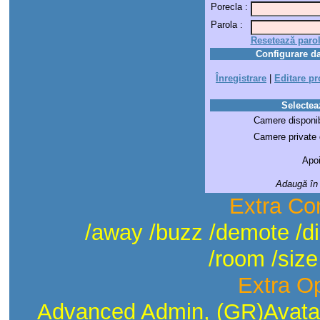
Porecla :
Parola :
Resetează paro
Configurare da
Înregistrare
|
Editare pro
Selectea
Camere disponib
Camere private d
Apoi
Adaugă în 
Extra Com
/away /buzz /demote /di
/room /size 
Extra Op
Advanced Admin, (GR)Avatar