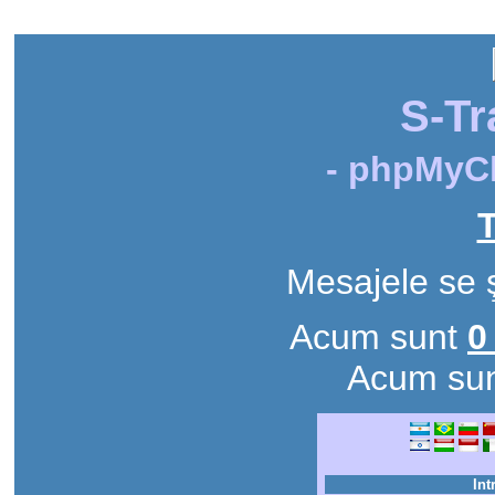
S-Tr
- phpMyCh
T
Mesajele se 
Acum sunt
0
Acum su
Int