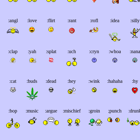
:angl
:love
:flirt
:rant
:rofl
:idea
:silly
:clap
:yah
:splat
:uch
:cryn
:whoa
:nan
:cat
:buds
:dead
:hey
:wink
:hahaha
:hy
:bop
:music
:argue
:mischief
:groin
;punch
:drun