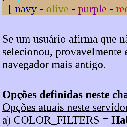
[
navy
-
olive
-
purple
-
re
Se um usuário afirma que n
selecionou, provavelmente 
navegador mais antigo.
Opções definidas neste cha
Opções atuais neste servido
a) COLOR_FILTERS =
Hab