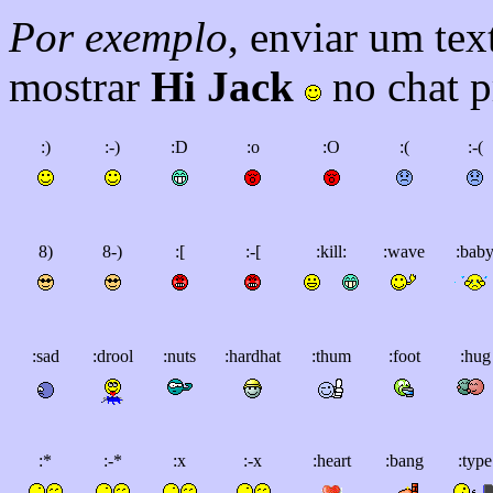
Por exemplo
, enviar um tex
mostrar
Hi Jack
no chat p
:)
:-)
:D
:o
:O
:(
:-(
8)
8-)
:[
:-[
:kill:
:wave
:bab
:sad
:drool
:nuts
:hardhat
:thum
:foot
:hug
:*
:-*
:x
:-x
:heart
:bang
:type