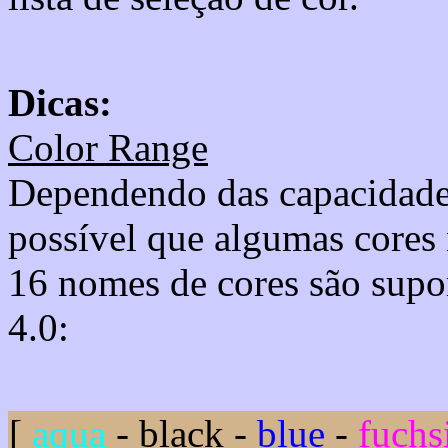
Dicas:
Color Range
Dependendo das capacidade
possível que algumas cores
16 nomes de cores são su
4.0:
[
aqua
-
black
-
blue
-
fuchs