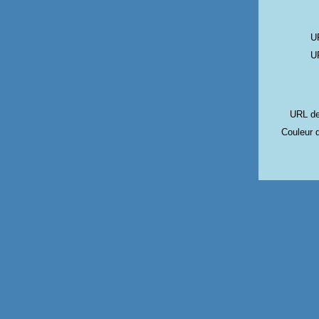
UR
UR
URL de
Couleur 