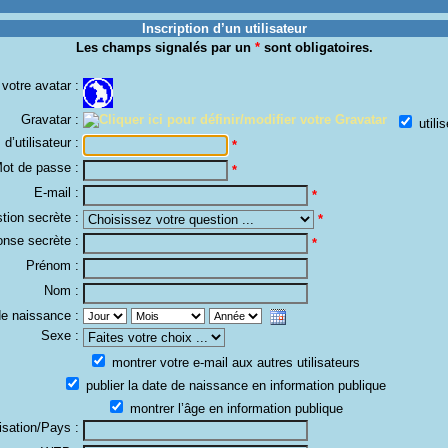
Inscription d’un utilisateur
Les champs signalés par un
*
sont obligatoires.
votre avatar :
Gravatar :
utilis
d’utilisateur :
*
ot de passe :
*
E-mail :
*
tion secrète :
*
nse secrète :
*
Prénom :
Nom :
e naissance :
Sexe :
montrer votre e-mail aux autres utilisateurs
publier la date de naissance en information publique
montrer l’âge en information publique
isation/Pays :