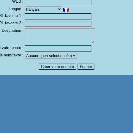
WEB :
Langue :
L favorite 1 :
L favorite 2 :
Description :
 votre photo :
de nom/texte :