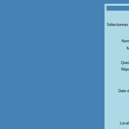
Sélectionnez 
Nom 
M
Ques
Répo
Date d
Local