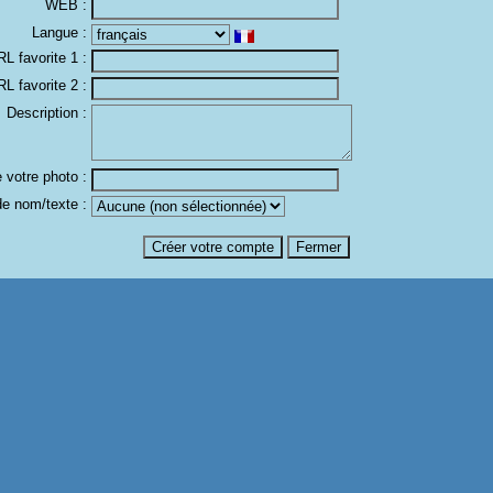
WEB :
Langue :
L favorite 1 :
L favorite 2 :
Description :
 votre photo :
de nom/texte :