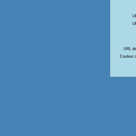
UR
UR
URL de
Couleur 