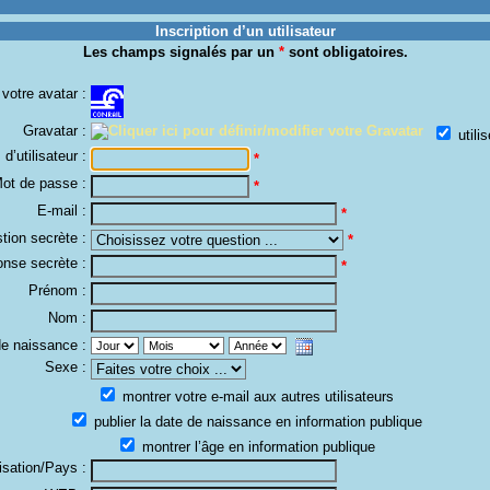
Inscription d’un utilisateur
Les champs signalés par un
*
sont obligatoires.
votre avatar :
Gravatar :
utilis
d’utilisateur :
*
ot de passe :
*
E-mail :
*
tion secrète :
*
nse secrète :
*
Prénom :
Nom :
e naissance :
Sexe :
montrer votre e-mail aux autres utilisateurs
publier la date de naissance en information publique
montrer l’âge en information publique
isation/Pays :