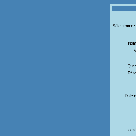
Sélectionnez 
Nom 
M
Ques
Répo
Date d
Local