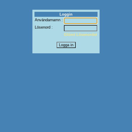
Loggin
Användarnamn :
Lösenord :
Glömt Lösenordet